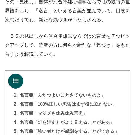
その「見出し」自体が河合隼雄心理学ならではの独特の世
界観をもち、「名言」といえる言葉が並んでいる。目次を
読むだけでも、新たな気づきがもたらされる。
５５の見出しから河合隼雄氏ならではの言葉を７つピッ
クアップして、読者の方に何らか新たな「気づき」をもた
らすよう解説していく。
目次
1.
名言❶「ふたつよいことさてないものよ」
2.
名言❷「100%正しい忠告はまず役に立たない」
3.
名言❸「マジメも休み休み言え」
4.
名言❹「灯を消す方がよく見えることがある」
5.
名言❺「強い者だけが感謝をすることができる」