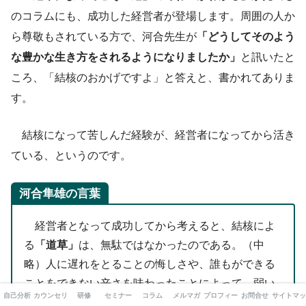
のコラムにも、成功した経営者が登場します。周囲の人か
ら尊敬もされている方で、河合先生が
「どうしてそのよう
な豊かな生き方をされるようになりましたか」
と訊いたと
ころ、「結核のおかげですよ」と答えと、書かれてありま
す。
結核になって苦しんだ経験が、経営者になってから活き
ている、というのです。
河合隼雄の言葉
経営者となって成功してから考えると、結核によ
る
「道草」
は、無駄ではなかったのである。（中
略）人に遅れをとることの悔しさや、誰もができる
ことをできない辛さを味わったことによって、弱い
自己分析
カウンセリング
研修
セミナー
コラム
メルマガ
プロフィール
お問合せ
サイトマッ
人の気持ちがよくわかるし、死について生について