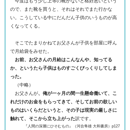
今度はもう少し上等の靴がないと格好悪いという
ので、また靴を買うと、それはそれでまた行かな
い。こうしている中にだんだん子供のいうものが高
くなってくる。
そこでたまりかねてお父さんが子供を部屋に呼ん
で月給袋をみせた。
お前、お父さんの月給はこんなんや、知ってる
か、というたら子供はものすごくびっくりしてしま
った。
（中略）
お父さんが
、俺が一ヶ月の間一生懸命働いて、こ
れだけのお金をもらってきて、そしてお前の欲しい
ものはいくらだというと、その子は現実の厳しさに
触れて、そこから立ち上がった
訳です。
『人間の深層にひそむもの』（河合隼雄 大和書房）p127