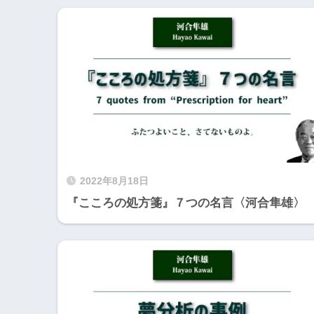
2022年8月18日
『こころの処方箋』７つの名言〈河合隼雄〉