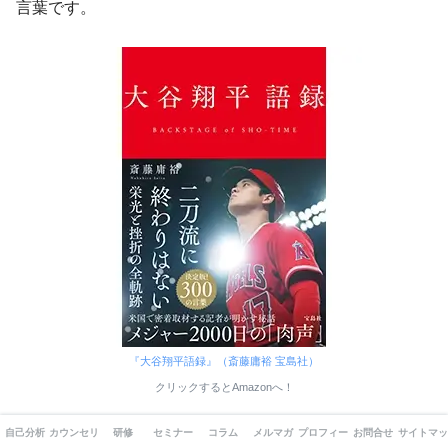
言葉です。
『大谷翔平語録』（斎藤庸裕 宝島社）
クリックするとAmazonへ！
自己分析
カウンセリング
研修
セミナー
コラム
メルマガ
プロフィール
お問合せ
サイトマッ
大谷翔平名言