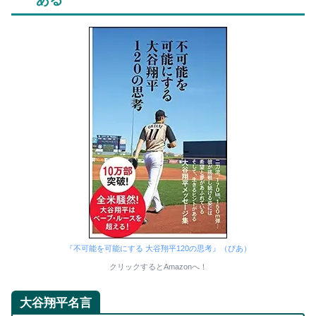
『不可能を可能にする 大谷翔平120の思考』（ぴあ）
クリックするとAmazonへ！
大谷翔平名言