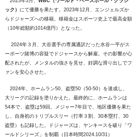
2023年3月、
WBC（ワールド・ベースボール・クラシ
ック）
にて優勝を果たす。2023年12月、エンジェルズか
らドジャーズへの移籍。移籍金はスポーツ史上で最高金額
（10年総額約1014億円）となった。
2024年３月、大谷選手の専属通訳だった水谷一平がス
ーポーツ賭博の容疑でドジャースから解雇。その影響が心
配されたが、メンタルの強さを見せ、好調な滑り出しでフ
ァンを安心させた。
2024年、ホームラン50、盗塁50（50-50）を達成し、
大リーグの記録を塗りかえた。最終的に、ホームランは
54本で、盗塁は59回。メジャー7年目で、地区優勝を果た
し、自身初のトリプルスリー（打率３割、30本塁打、30
盗塁）も記録した。ドジャーズは、ヤンキースを破り「ワ
ールドシリーズ」を制覇（日本時間2024.10/31）