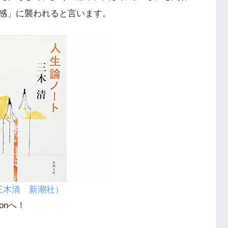
感」に襲われると言います。
三木清 新潮社）
onへ！