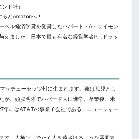
モンド社）
るとAmazonへ！
ーベル経済学賞を受賞したハバート・A・サイモン
えました。日本で最も有名な経営学者P.F.ドラッ
国マサチューセッツ州に生まれます。彼は孤児とし
たが、頭脳明晰でハバード大に進学。卒業後、米
27年にはAT＆Tの事業子会社である「ニュージャー
ます。人柄は、冷たく人を遠ざけるような雰囲気