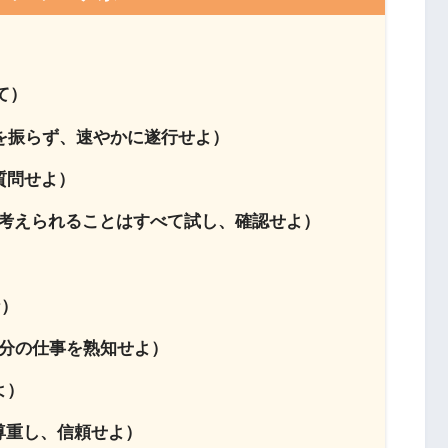
持て）
て脇目を振らず、速やかに遂行せよ）
は質問せよ）
sumption（考えられることはすべて試し、確認せよ）
な）
hly（自分の仕事を熟知せよ）
よ）
仲間を尊重し、信頼せよ）