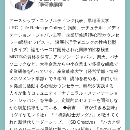
師/研修講師
アースシップ・コンサルティング代表。早稲田大学
LRC（Life Redesign College）講師。ナチュラル・メディ
テーション・ジャパン主宰。企業研修講師/心理カウンセ
ラー/瞑想セラピスト。 深層心理学者ユングの性格類型
（タイプ）論をベースに開発された国際的性格検査
MBTI®の資格を保有。アマゾン・ジャパン、楽天、パナ
ソニックなど、大手企業から中小企業まで多様な組織で
企業研修を行っている。産業能率大学（経営学部・情報
メネジメント学部）で３年間、講師を務める。自由が丘
を拠点に活動する心理カウンセラー。瞑想を実践する
人々が集うコミュニティ「ナチュラル・メディテーショ
ン・ジャパン」を主宰し、定期的にセミナーを開催しな
がら瞑想指導をしている。 ◆著書：『君が生きる意味』
（ダイヤモンド社） 『「機動戦士ガンダム」が教えてく
れた新世代リーダーシップ』（SB Creative） 『バカと笑
われるリーダーが最後に勝つ』（SB新書） 『真のリーダ