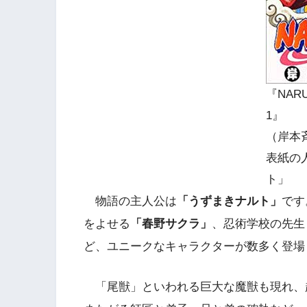
『NARU
1』
（岸本
表紙の
ト」
物語の主人公は
「うずまきナルト」
です
をよせる
「春野サクラ」
、忍術学校の先生
ど、ユニークなキャラクターが数多く登場
「尾獣」といわれる巨大な魔獣も現れ、