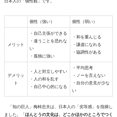
日本人の「個性観」です。
個性（強い）
個性（弱い）
・自己主張ができる
・和を重んじる
・違うことを恐れな
メリット
・謙虚になれる
い
・協調性がある
・孤独に強い
・平均思考
・人と対立しやすい
デメリッ
・ノーを言えない
・人の和を乱す
ト
・自分の意見が少な
・自己中心的になる
い
「知の巨人」梅棹忠夫は、日本人の「劣等感」を指摘し
ました。「
ほんとうの文化は、どこかほかのところでつく