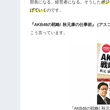
部長になる。経営者になる。そうした
ポジ
げていく
のです。
『AKB48の戦略! 秋元康の仕事術』 (アス
こう言っています。
『AKB48の戦略! 秋