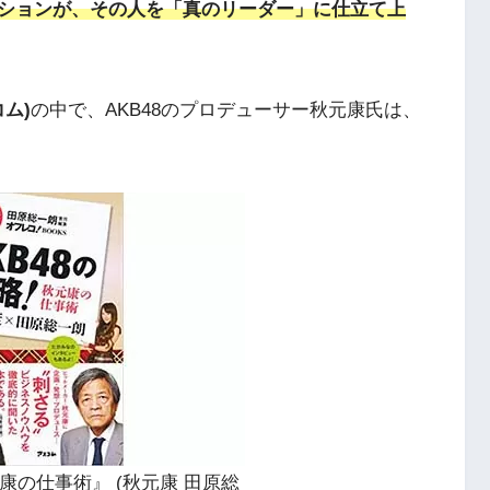
ションが、その人を「真のリーダー」に仕立て上
コム)
の中で、AKB48のプロデューサー秋元康氏は、
元康の仕事術』 (秋元康 田原総