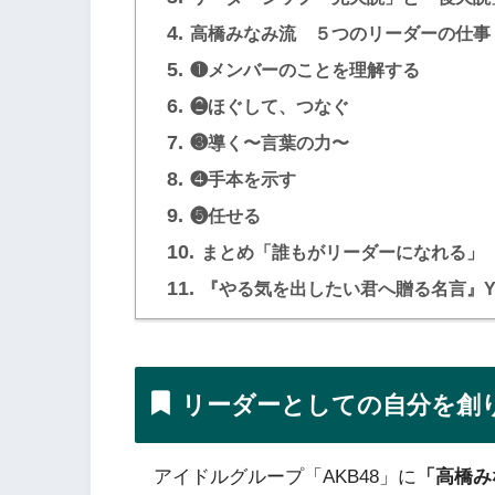
4.
高橋みなみ流 ５つのリーダーの仕事
5.
❶メンバーのことを理解する
6.
❷ほぐして、つなぐ
7.
❸導く〜言葉の力〜
8.
❹手本を示す
9.
❺任せる
10.
まとめ「誰もがリーダーになれる」
11.
『やる気を出したい君へ贈る名言』Yo
リーダーとしての自分を創
アイドルグループ「AKB48」に
「高橋み